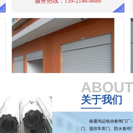
ABOUT
南通抗风卷帘门
关于我们
服务热线：139-2146-8686
南通鸿运电动卷闸门厂—
门、遥控车库门、防火卷帘