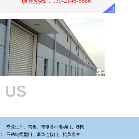
 US
南通抗风卷闸门
服务热线：139-2146-8686
—专业生产、销售、维修各种电动门、卷闸
门、不锈钢网型门、豪华连接门、抗风卷帘