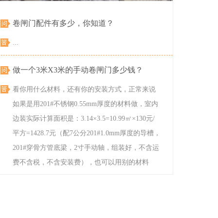
卷闸门配件有多少，你知道？
...
做一个3米x3米的手动卷闸门多少钱？
看你用什么材料，还有你的安装方式，正常来说
如果是用201#不锈钢0.55mm厚度的材料做，室内
南通卷闸门
边装实际计算面积是：3.14×3.5=10.99㎡×130元/
平方=1428.7元（配7公分201#1.0mm厚度的导槽，
服务热线：139-2146-8686
201#穿骨方管底梁，2寸手动轴，组装好，不含运
费不含税，不含安装费），也可以用别的材料
做...
南通卷闸门的维护和清洁办法你知道？
南通卷闸门是以多关节活动的门片串联在一起。