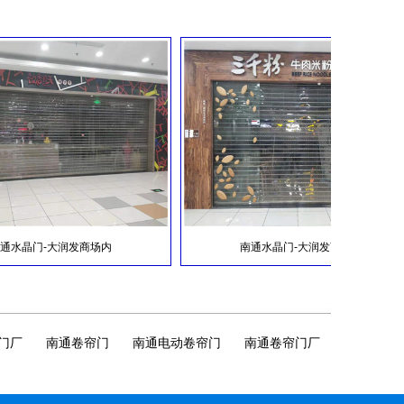
在固定的滑道内，以门上方卷轴为中心转动上下
的门。适用于商业门面、车库、商场、医院、厂
矿企业等公共场所或住宅。尤其是门洞较大，方
便装置地面门体的地方起到方便、快捷开启作
用。如用于车库门、商场防火电动卷闸门飞机库
南通翻板车库门
门。...
服务热线：139-2146-8686
南通哪里有卖自动车库门的厂家？
南通宏达门业为您提供优质的服务;是我们的宗旨!
晶门-大润发商场内
南通水晶门-大润发商场内
为您提供安全的保障是我们的义务!诚信门业为您
的生活保驾护航!火热销售中，南通卷帘门咨询热
线：139-2146-8686左师傅...
门厂
南通卷帘门
南通电动卷帘门
南通卷帘门厂
电动卷闸门与卷帘门有什么不同？