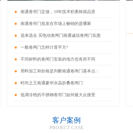
南通卷帘门定做，10年技术积累铸就品质
南通卷帘门批发在市场上畅销的是哪家
选来选去 买电动卷闸门南通诚信卷闸门实惠
一般卷闸门怎样计算平方?
不同材料的卷闸门安装的地方也有所不同
南通电动卷闸门
用料加工和价格是判断南通卷闸门基本点：
服务热线：139-2146-8686
时尚之王南通豪华水晶折叠卷闸门
低调冷艳的不锈钢卷帘门如何被大众接受
客户案例
PROJECT CASE