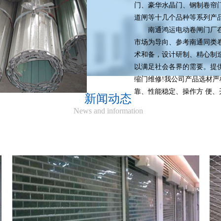
门、豪华水晶门、钢制卷帘
道闸等十几个品种等系列产
南通鸿运电动卷闸门厂在
市场为导向、参考南通同类
术和备，设计研制、精心制
以满足社会各界的需要。提
缩门维修!我公司产品选材
靠、性能稳定、操作方 便、
新闻动态
News and information
南通别墅电动车库门
服务热线：139-2146-8686