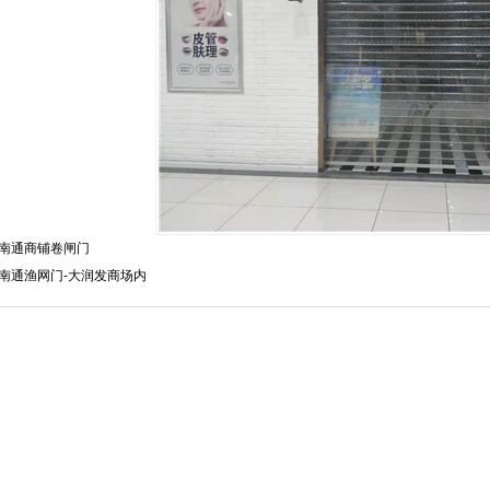
南通商铺卷闸门
南通渔网门-大润发商场内